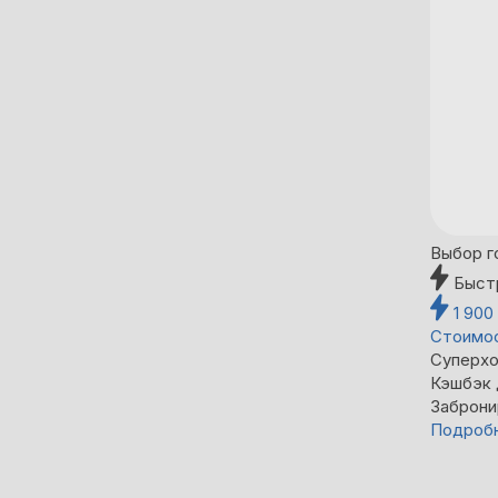
Выбор г
Быст
1 900
Стоимос
Суперхо
Кэшбэк
Заброни
Подроб