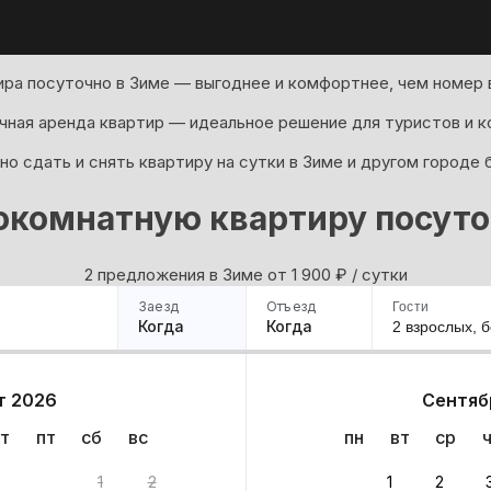
ра посуточно в Зиме — выгоднее и комфортнее, чем номер в
ная аренда квартир — идеальное решение для туристов и к
о сдать и снять квартиру на сутки в Зиме и другом городе 
окомнатную квартиру посуто
2 предложения в Зиме oт 1 900
₽
/ сутки
Заезд
Отъезд
Гости
Когда
Когда
2 взрослых,
б
ример
Санкт-Петербург
Москва
Сочи
Минск
Казань
Дагестан
Кисловодск
Аб
т 2026
Сентяб
Квартиры
Гостиницы
Дома
Частный сектор
т
пт
сб
вс
пн
вт
ср
1
2
1
2