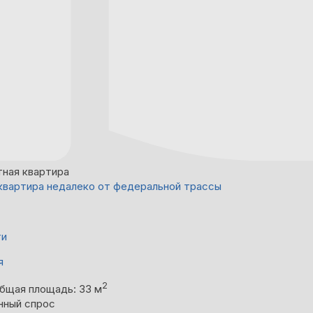
тная квартира
квартира недалеко от федеральной трассы
ти
я
2
бщая площадь: 33 м
нный спрос