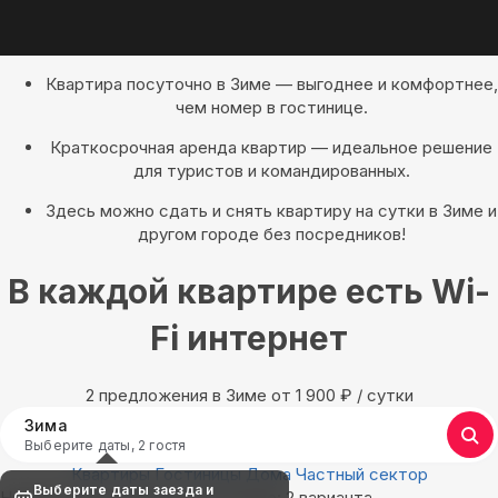
Квартира посуточно в Зиме — выгоднее и комфортнее,
чем номер в гостинице.
Краткосрочная аренда квартир — идеальное решение
для туристов и командированных.
Здесь можно сдать и снять квартиру на сутки в Зиме и
другом городе без посредников!
В каждой квартире есть Wi-
Fi интернет
2 предложения в Зиме oт 1 900
₽
/ сутки
Зима
Выберите даты, 2 гостя
Квартиры
Гостиницы
Дома
Частный сектор
Выберите даты заезда и
Найдём, где остановиться в Зиме: 2 варианта