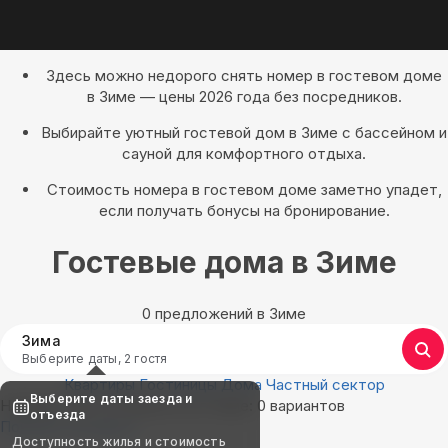
Здесь можно недорого снять номер в гостевом доме
в Зиме — цены 2026 года без посредников.
Выбирайте уютный гостевой дом в Зиме с бассейном и
сауной для комфортного отдыха.
Стоимость номера в гостевом доме заметно упадет,
если получать бонусы на бронирование.
Гостевые дома в Зиме
0 предложений в Зиме
Зима
Выберите даты, 2 гостя
Квартиры
Гостиницы
Дома
Частный сектор
Выберите даты заезда и
Найдём, где остановиться в Зиме: 0 вариантов
отъезда
Показать на карте
Доступность жилья и стоимость