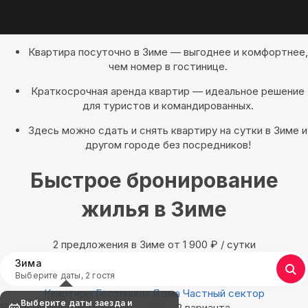
Квартира посуточно в Зиме — выгоднее и комфортнее,
чем номер в гостинице.
Краткосрочная аренда квартир — идеальное решение
для туристов и командированных.
Здесь можно сдать и снять квартиру на сутки в Зиме и
другом городе без посредников!
Быстрое бронирование
жилья в Зиме
2 предложения в Зиме oт 1 900
₽
/ сутки
Зима
Выберите даты, 2 гостя
Квартиры
Гостиницы
Дома
Частный сектор
Выберите даты заезда и
Найдём, где остановиться в Зиме: 2 варианта