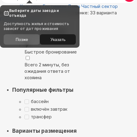
Квартиры
Гостиницы
Дома
Частный сектор
Выберите даты заезда и
Найдём, где остановиться в Слюдянке: 33 варианта
отъезда
Показать на карте
Доступность жилья и стоимость
зависят от дат проживания
Выбирайте лучшее
Позже
Указать
Быстрое бронирование
Всего 2 минуты, без
ожидания ответа от
хозяина
Популярные фильтры
бассейн
включён завтрак
трансфер
Варианты размещения