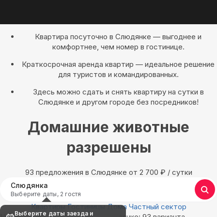
Квартира посуточно в Слюдянке — выгоднее и
комфортнее, чем номер в гостинице.
Краткосрочная аренда квартир — идеальное решение
для туристов и командированных.
Здесь можно сдать и снять квартиру на сутки в
Слюдянке и другом городе без посредников!
Домашние животные
разрешены
93 предложения в Слюдянке oт 2 700
₽
/ сутки
Слюдянка
Выберите даты, 2 гостя
Квартиры
Гостиницы
Дома
Частный сектор
Выберите даты заезда и
Найдём, где остановиться в Слюдянке: 93 варианта